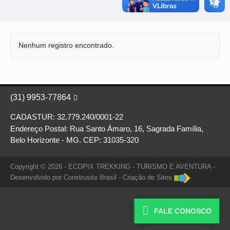
Nenhum registro encontrado.
(31) 9953-77864

CADASTUR: 32.779.240/0001-22
Endereço Postal: Rua Santo Ámaro, 16, Sagrada Família,
Belo Horizonte - MG. CEP: 31035-320
Copyright © 2026 - ECOPIX TREKKING - TURISMO E AVENTURA -
Desenvolvido por
Construsite Brasil
-
Criação de Sites

FALE CONOSCO