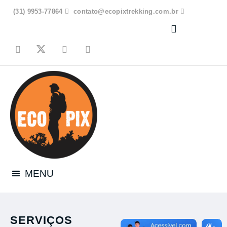
(31) 9953-77864

contato@ecopixtrekking.com.br




MENU
SERVIÇOS