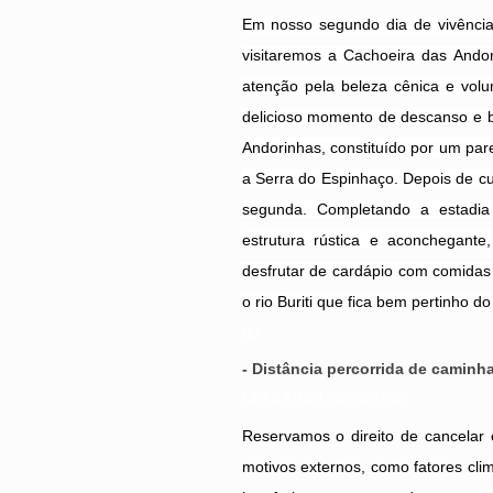
Em nosso segundo dia de vivência
visitaremos a Cachoeira das And
atenção pela beleza cênica e volu
delicioso momento de descanso e b
Andorinhas, constituído por um pa
a Serra do Espinhaço. Depois de c
segunda. Completando a estadia
estrutura rústica e aconchegant
desfrutar de cardápio com comidas
o rio Buriti que fica bem pertinho d
uu
- Distância percorrida de caminh
UUUUUUUUUUUUUUU
Reservamos o direito de cancelar o
motivos externos, como fatores cli