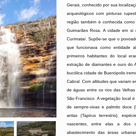
Gerais, conhecido por sua localiza
arqueológicos com pinturas rupes
região também é conhecida como á
Guimarães Rosa. A cidade em si r
Curimataí. Supõe-se que o povoado
que funcionava como entidade al
primeiros habitantes do local e
extração de diamantes e ouro do A
bucólica cidade de Buenópolis ire
Cabral. Com altitudes que variam en
de águas entre os rios das Velhas
São Francisco. A vegetação local 
de sempre-vivas e palmito doce (
antas (Tapirus terrestris), esp
nascentes, entre elas a dos c
abastecimento das áreas urbanas