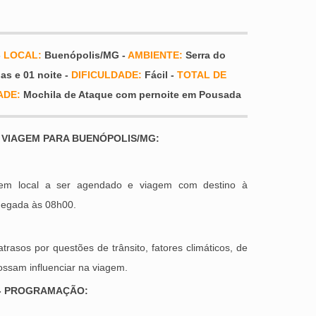
-
LOCAL:
Buenópolis/MG -
AMBIENTE:
Serra do
ias e 01 noite -
DIFICULDADE:
Fácil -
TOTAL DE
ADE:
Mochila de Ataque com pernoite em Pousada
 VIAGEM PARA BUENÓPOLIS/MG:
em local a ser agendado e viagem com destino à
hegada às 08h00.
atrasos por questões de trânsito, fatores climáticos, de
ssam influenciar na viagem.
- PROGRAMAÇÃO: