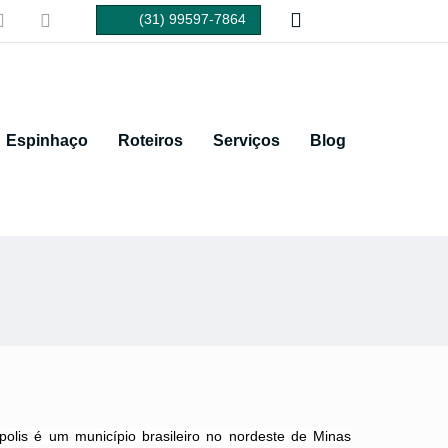



(31) 99597-7864
Fale conosco
Espinhaço
Roteiros
Serviços
Blog
olis é um município brasileiro no nordeste de Minas