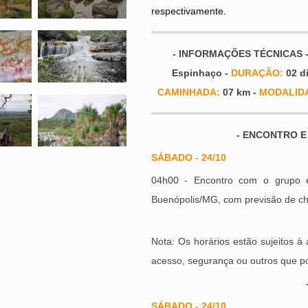
respectivamente.
- INFORMAÇÕES TÉCNICAS 
Espinhaço -
DURAÇÃO:
02 d
CAMINHADA:
07 km -
MODALID
- ENCONTRO E
SÁBADO - 24/10
04h00 - Encontro com o grupo 
Buenópolis/MG, com previsão de c
uuuu
Nota: Os horários estão sujeitos à 
acesso, segurança ou outros que po
SÁBADO - 24/10