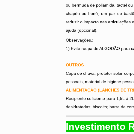
ou bermuda de poliamida, tactel ou
chapéu ou boné; um par de bastõe
reduzir o impacto nas articulações
ajuda (opcional).
Observações.:
1) Evite roupa de ALGODÃO para c
OUTROS
Capa de chuva; protetor solar corpor
pessoais; material de higiene pessoa
ALIMENTAÇÃO (LANCHES DE TR
Recipiente suficiente para 1,5L à 2
desidratadas; biscoito; barra de cer
Investimento
R