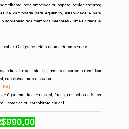
 semelhante; bota amaciada ou papete; óculos escuros;
s de caminhada para equilíbrio, estabilidade e para
 e o sobrepeso dos membros inferiores - uma unidade já
aminhar. O algodão retém água e demora secar.
al e labial; repelente; kit primeiro socorros e remédios
l; sacolinhas para o seu lixo.
ILHA)
L de água; sanduíche natural; frutas; castanhas e frutas
eal; isotônico ou carboidrato em gel.
$990,00