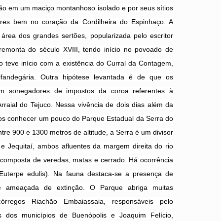
ção em um maciço montanhoso isolado e por seus sítios
tres bem no coração da Cordilheira do Espinhaço. A
rea dos grandes sertões, popularizada pelo escritor
emonta do século XVIII, tendo início no povoado de
 teve início com a existência do Curral da Contagem,
fandegária. Outra hipótese levantada é de que os
ram sonegadores de impostos da coroa referentes à
rraial do Tejuco. Nessa vivência de dois dias além da
mos conhecer um pouco do Parque Estadual da Serra do
tre 900 e 1300 metros de altitude, a Serra é um divisor
 e Jequitaí, ambos afluentes da margem direita do rio
é composta de veredas, matas e cerrado. Há ocorrência
Euterpe edulis). Na fauna destaca-se a presença de
écie ameaçada de extinção. O Parque abriga muitas
órregos Riachão Embaiassaia, responsáveis pelo
 dos municípios de Buenópolis e Joaquim Felício,