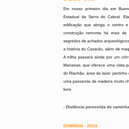
Em nosso primeiro dia em Buenóp
Estadual da Serra do Cabral. El
edificação que abriga o centro 
construção remonta há mais de
segredos de achados arqueológicos d
a história do Casarão, além de ma
A trilha passará ainda por um cór
Marianas, que oferece uma vista p
do Riachão, área de lazer pertinho 
uma passarela de madeira muito cha
livre.
uu
- Distância percorrida de caminh
U
DOMINGO - 25/10