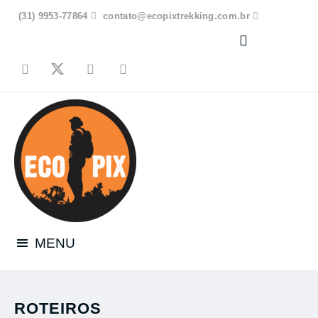
(31) 9953-77864

contato@ecopixtrekking.com.br




MENU
ROTEIROS