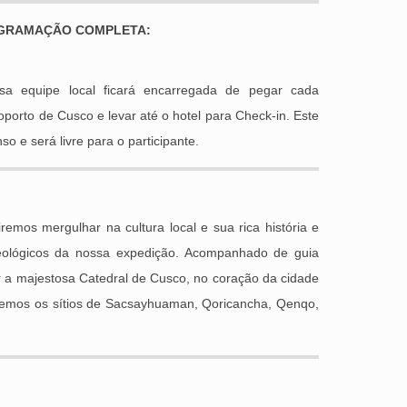
OGRAMAÇÃO COMPLETA:
a equipe local ficará encarregada de pegar cada
porto de Cusco e levar até o hotel para Check-in. Este
o e será livre para o participante.
mos mergulhar na cultura local e sua rica história e
ueológicos da nossa expedição. Acompanhado de guia
r a majestosa Catedral de Cusco, no coração da cidade
aremos os sítios de Sacsayhuaman, Qoricancha, Qenqo,