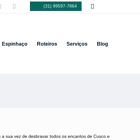



(31) 99597-7864
Fale conosco
Espinhaço
Roteiros
Serviços
Blog
a sua vez de desbravar todos os encantos de Cusco e