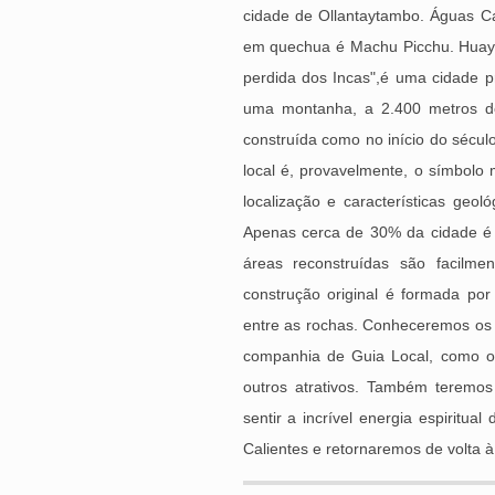
cidade de Ollantaytambo. Águas C
em quechua é Machu Picchu. Huay
perdida dos Incas",é uma cidade p
uma montanha, a 2.400 metros de 
construída como no início do sécul
local é, provavelmente, o símbolo m
localização e características geo
Apenas cerca de 30% da cidade é de
áreas reconstruídas são facilme
construção original é formada p
entre as rochas. Conheceremos os p
companhia de Guia Local, como o 
outros atrativos. Também teremos
sentir a incrível energia espiritu
Calientes e retornaremos de volta 