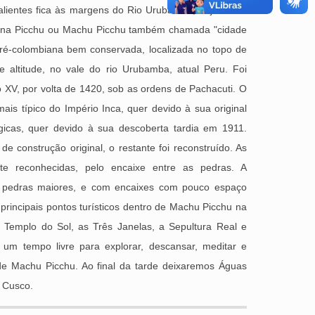
alientes fica às margens do Rio Urubamba, cujo nome
na Picchu ou Machu Picchu também chamada "cidade
ré-colombiana bem conservada, localizada no topo de
altitude, no vale do rio Urubamba, atual Peru. Foi
o XV, por volta de 1420, sob as ordens de Pachacuti. O
ais típico do Império Inca, quer devido à sua original
lógicas, quer devido à sua descoberta tardia em 1911.
 construção original, o restante foi reconstruído. As
nte reconhecidas, pelo encaixe entre as pedras. A
or pedras maiores, e com encaixes com pouco espaço
rincipais pontos turísticos dentro de Machu Picchu na
Templo do Sol, as Três Janelas, a Sepultura Real e
 um tempo livre para explorar, descansar, meditar e
al de Machu Picchu. Ao final da tarde deixaremos Águas
à Cusco.