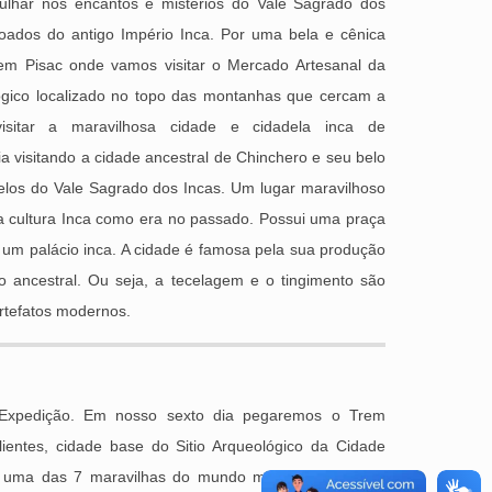
ulhar nos encantos e mistérios do Vale Sagrado dos
voados do antigo Império Inca. Por uma bela e cênica
 em Pisac onde vamos visitar o Mercado Artesanal da
ológico localizado no topo das montanhas que cercam a
isitar a maravilhosa cidade e cidadela inca de
a visitando a cidade ancestral de Chinchero e seu belo
belos do Vale Sagrado dos Incas. Um lugar maravilhoso
 a cultura Inca como era no passado. Possui uma praça
 um palácio inca. A cidade é famosa pela sua produção
lo ancestral. Ou seja, a tecelagem e o tingimento são
artefatos modernos.
Expedição. Em nosso sexto dia pegaremos o Trem
ientes, cidade base do Sitio Arqueológico da Cidade
, uma das 7 maravilhas do mundo moderno, desde a