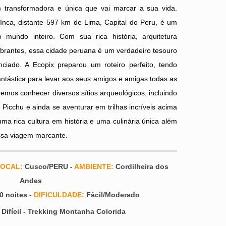
 transformadora e única que vai marcar a sua vida.
 Inca, distante 597 km de Lima, Capital do Peru, é um
 mundo inteiro. Com sua rica história, arquitetura
brantes, essa cidade peruana é um verdadeiro tesouro
ciado. A Ecopix preparou um roteiro perfeito, tendo
fantástica para levar aos seus amigos e amigas todas as
iremos conhecer diversos sítios arqueológicos, incluindo
Picchu e ainda se aventurar em trilhas incríveis acima
ma rica cultura em história e uma culinária única além
ssa viagem marcante.
OCAL:
Cusco/PERU -
AMBIENTE:
Cordilheira dos
Andes
0 noites -
DIFICULDADE:
Fácil/Moderado
o Difícil - Trekking Montanha Colorida